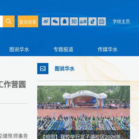
学校主页
复杂检索
图说华水
专题报道
传媒华水
图说华水
工作营圆
伦建筑师事务
雪 与君共赏
【组图】我校举行龙子湖校区2026年春季田径运动会暨全民健身大会