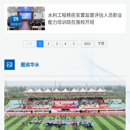
水利工程移民安置监督评估人员职业
29
能力培训班在我校开班
2026.07
...
上页
1
2
3
4
5
1021
下页
图说华水