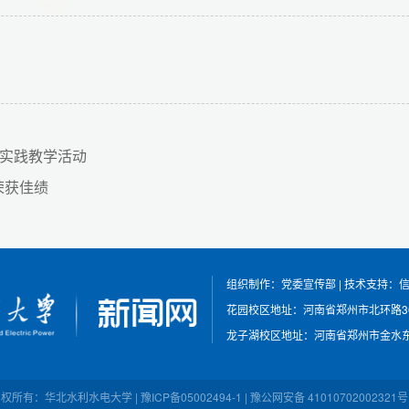
政实践教学活动
荣获佳绩
组织制作：党委宣传部
|
技术支持：
花园校区地址：河南省郑州市北环路3
龙子湖校区地址：河南省郑州市金水东
权所有：华北水利水电大学 | 豫ICP备05002494-1 | 豫公网安备 41010702002321号