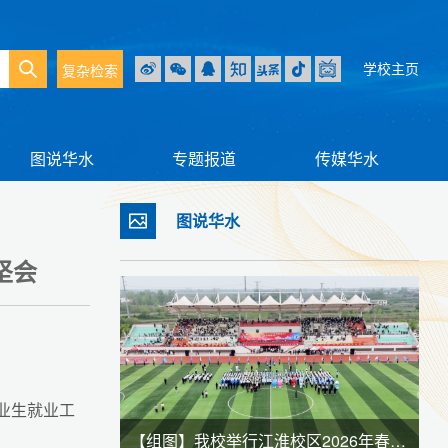
学校主页
复杂检索
图说华水
专题报道
传媒华水
图说华水
坚会
毕业生就业工
【组图】我校举行龙子湖校区2026年春季田径运动会暨全民健身大会
【组图】我校举行江淮校区2026年春季田径运动会暨全民健身大会
【