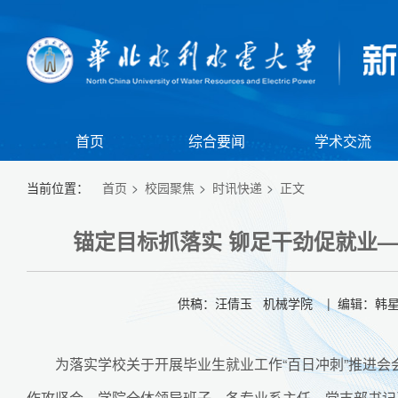
首页
综合要闻
学术交流
当前位置：
首页
校园聚焦
时讯快递
正文
锚定目标抓落实 铆足干劲促就业—
供稿：汪倩玉 机械学院 | 编辑：韩星 
为落实学校关于开展毕业生就业工作“百日冲刺”推进会会
【组图】我校举行江淮校区2026年春季田径运动会暨全民健身大会
【
作攻坚会。学院全体领导班子、各专业系主任、党支部书记