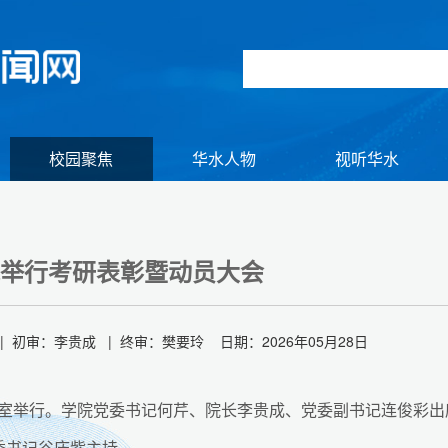
校园聚焦
华水人物
视听华水
举行考研表彰暨动员大会
 初审：李贵成 | 终审：樊要玲 日期：2026年05月28日
2教室举行。学院党委书记何芹、院长李贵成、党委副书记连俊彩出
组图】2026年初冬逢雪 与君共赏
团委书记谷庆紫主持。