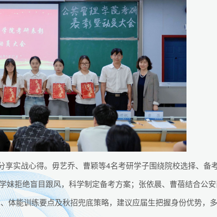
表分享实战心得。毋艺乔、曹颖等4名考研学子围绕院校选择、备
学妹拒绝盲目跟风，科学制定备考方案；张依晨、曹蓓结合公安
难点、体能训练要点及秋招兜底策略，建议应届生把握身份优势，