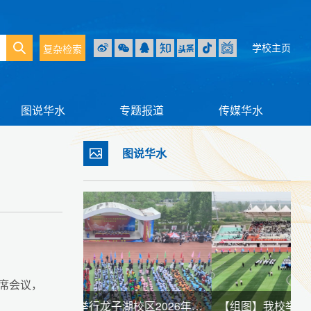
学校主页
复杂检索
图说华水
专题报道
传媒华水
图说华水
席会议，
【组图】我校举行龙子湖校区2026年春季田径运动会暨全民健身大会
【组图】我校举行江淮校区2026年春季田径运动会暨全民健身大会
【