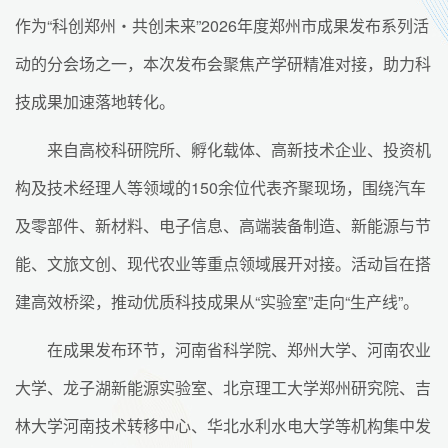
作为“科创郑州・共创未来”2026年度郑州市成果发布系列活
动的分会场之一，本次发布会聚焦产学研精准对接，助力科
技成果加速落地转化。
来自高校科研院所、孵化载体、高新技术企业、投资机
构及技术经理人等领域的150余位代表齐聚现场，围绕汽车
及零部件、新材料、电子信息、高端装备制造、新能源与节
能、文旅文创、现代农业等重点领域展开对接。活动旨在搭
建高效桥梁，推动优质科技成果从“实验室”走向“生产线”。
在成果发布环节，河南省科学院、郑州大学、河南农业
大学、龙子湖新能源实验室、北京理工大学郑州研究院、吉
林大学河南技术转移中心、华北水利水电大学等机构集中发