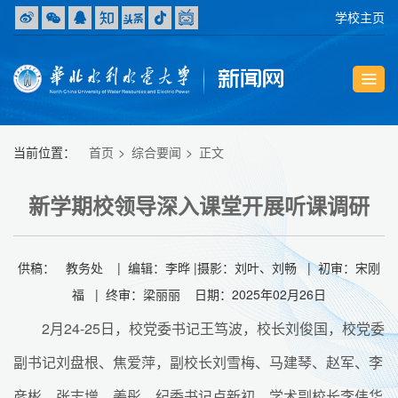
学校主页
当前位置：
首页
综合要闻
正文
新学期校领导深入课堂开展听课调研
供稿： 教务处 | 编辑：李晔 |摄影：刘叶、刘畅 | 初审：宋刚
福 | 终审：梁丽丽 日期：2025年02月26日
2月24-25日，校党委书记王笃波，校长刘俊国，校党委
副书记刘盘根、焦爱萍，副校长刘雪梅、马建琴、赵军、李
彦彬、张志增、姜彤，纪委书记卢新初，学术副校长李伟华