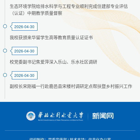
生态环境学院给排水科学与工程专业顺利完成住建部专业评估
（认证）中期教学质量督察
2026-04-30
我校获颁来华留学生高等教育质量认证证书
2026-04-30
校党委副书记焦爱萍深入乐山、乐水社区调研
2026-04-30
副校长宋刚福一行赴鹿邑县宋楼村调研定点帮扶暨乡村振兴工作
组织制作：党委宣传部
|
技术支持：信息化办公室