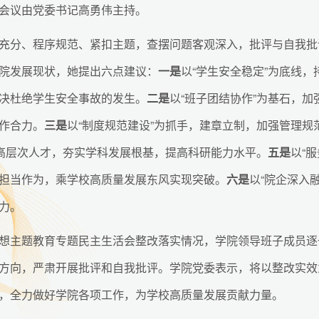
会议由党委书记高勇伟主持。
充分、程序规范、紧扣主题，查摆问题客观深入，批评与自我批
院发展现状，她提出六点建议：
一是
以“学生安全稳定”为底线，
决杜绝学生安全事故的发生。
二是
以“班子团结协作”为基石，加
作合力。
三是
以“制度规范建设”为抓手，建章立制，加强管理规
进高层次人才，夯实学科发展根基，提高科研能力水平。
五是
以“
担当作为，乘学校高质量发展东风实现突破。
六是
以“院企深入
力。
想主题教育专题民主生活会整改落实情况，学院领导班子成员逐
方向，严肃开展批评和自我批评。学院党委表示，将以整改实效
，全力做好学院各项工作，为学校高质量发展贡献力量。