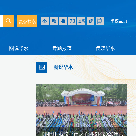
学校主页
复杂检索
图说华水
专题报道
传媒华水
图说华水
【组图】我校举行龙子湖校区2026年春季田径运动会暨全民健身大会
【组图】我校举行江淮校区2026年春季田径运动会暨全民健身大会
【