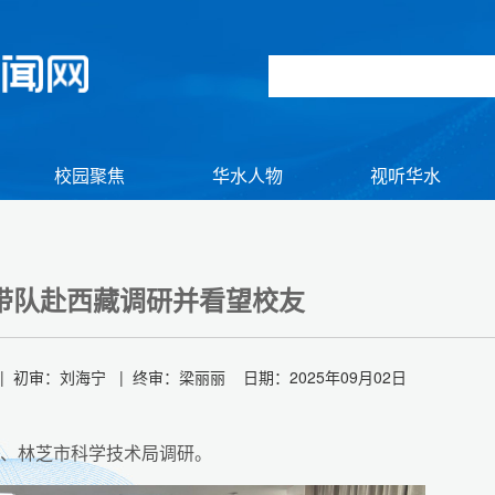
校园聚焦
华水人物
视听华水
带队赴西藏调研并看望校友
 初审：刘海宁 | 终审：梁丽丽 日期：2025年09月02日
厅、林芝市科学技术局调研。
组图】2026年初冬逢雪 与君共赏