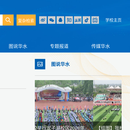
学校主页
复杂检索
图说华水
专题报道
传媒华水
图说华水
【组图】我校举行龙子湖校区2026年春季田径运动会暨全民健身大会
【组图】我校举行江淮校区2026年春季田径运动会暨全民健身大会
【