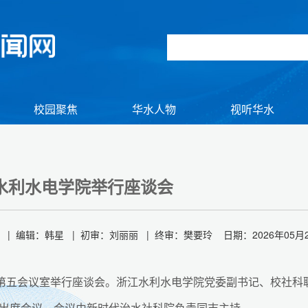
校园聚焦
华水人物
视听华水
水利水电学院举行座谈会
编辑：韩星 | 初审：刘丽丽 | 终审：樊要玲 日期：2026年05月2
区第五会议室举行座谈会。浙江水利水电学院党委副书记、校社科
组图】2026年初冬逢雪 与君共赏
出席会议，会议由新时代治水社科院负责同志主持。