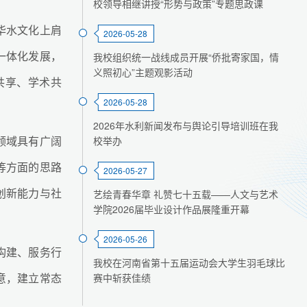
校领导相继讲授“形势与政策”专题思政课
华水文化上肩
2026-05-28
一体化发展，
我校组织统一战线成员开展“侨批寄家国，情
义照初心”主题观影活动
共享、学术共
2026-05-28
2026年水利新闻发布与舆论引导培训班在我
领域具有广阔
校举办
等方面的思路
2026-05-27
创新能力与社
艺绘青春华章 礼赞七十五载——人文与艺术
学院2026届毕业设计作品展隆重开幕
2026-05-26
构建、服务行
我校在河南省第十五届运动会大学生羽毛球比
意，建立常态
赛中斩获佳绩