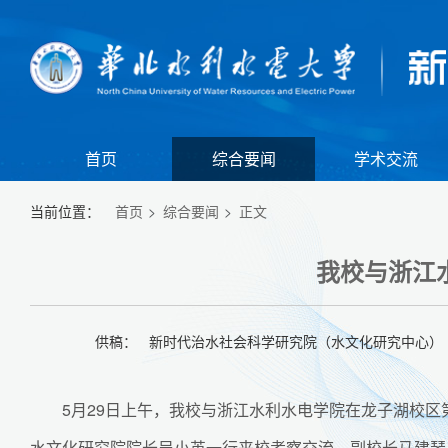
首页
综合要闻
学术交流
当前位置：
首页
综合要闻
正文
我校与浙江
供稿： 新时代治水社会科学研究院（水文化研究中心） | 
5月29日上午，我校与浙江水利水电学院在龙子湖校
【组图】我校举行江淮校区2026年春季田径运动会暨全民健身大会
【
水文化研究院院长吴小英一行来校考察交流，副校长马建琴