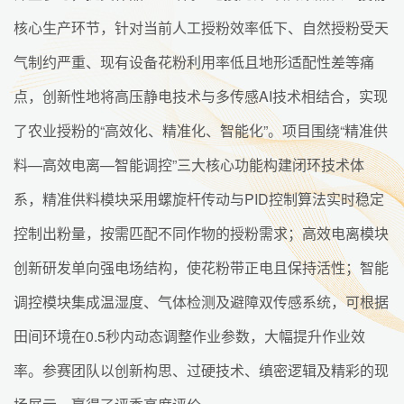
核心生产环节，针对当前人工授粉效率低下、自然授粉受天
气制约严重、现有设备花粉利用率低且地形适配性差等痛
点，创新性地将高压静电技术与多传感AI技术相结合，实现
了农业授粉的“高效化、精准化、智能化”。项目围绕“精准供
料—高效电离—智能调控”三大核心功能构建闭环技术体
系，精准供料模块采用螺旋杆传动与PID控制算法实时稳定
控制出粉量，按需匹配不同作物的授粉需求；高效电离模块
创新研发单向强电场结构，使花粉带正电且保持活性；智能
调控模块集成温湿度、气体检测及避障双传感系统，可根据
田间环境在0.5秒内动态调整作业参数，大幅提升作业效
率。参赛团队以创新构思、过硬技术、缜密逻辑及精彩的现