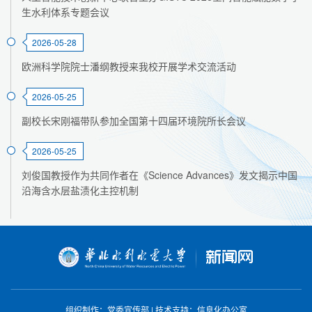
生水利体系专题会议
2026-05-28
欧洲科学院院士潘纲教授来我校开展学术交流活动
2026-05-25
副校长宋刚福带队参加全国第十四届环境院所长会议
2026-05-25
刘俊国教授作为共同作者在《Science Advances》发文揭示中国
沿海含水层盐渍化主控机制
组织制作：党委宣传部
|
技术支持：信息化办公室