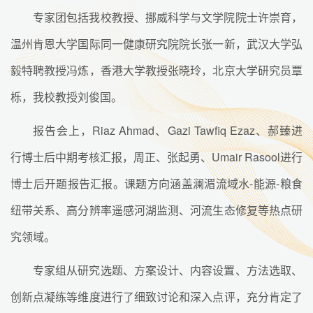
专家团包括我校教授、挪威科学与文学院院士许崇育，
温州肯恩大学国际同一健康研究院院长张一新，武汉大学弘
毅特聘教授冯炼，香港大学教授张晓玲，北京大学研究员覃
栎，我校教授刘俊国。
报告会上，Riaz Ahmad、Gazi Tawfiq Ezaz、郝臻进
行博士后中期考核汇报，周正、张起勇、Umair Rasool进行
博士后开题报告汇报。课题方向涵盖澜湄流域水-能源-粮食
纽带关系、高分辨率遥感河湖监测、河流生态修复等热点研
究领域。
专家组从研究选题、方案设计、内容设置、方法选取、
创新点凝练等维度进行了细致讨论和深入点评，充分肯定了