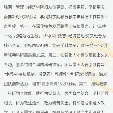
强调，管理与经济学院须站位更高、担当更强、举措更实，
面向新时代新征程，李纲对学院教育教学与科研工作提出三
点希望：第一，在深化特色发展路径上持续发力，让“三特
一化” 战略落地生根。以“水利+数智+经济管理”交叉融合为
核心赛道，对标国家战略，突破学科壁垒，以“三特一化”引
擎驱动科研高质量发展。第二，在强化人才梯队建设上久久
为功，锻造结构合理的科研铁军。团队带头人要引领构建
“传帮带”接续机制，激励青年教师教学科研双轮驱动，激发
团队创新活力，培育“高原高峰”人才格局。第三，推动教学
与科研融合赋能，践行为党育人、为国育才使命。坚持研教
相长，研为教注活水，教为研筑沃土。将前沿成果融入教
学，以育人需求反哺科研，在政产学研用融合中实践育人。