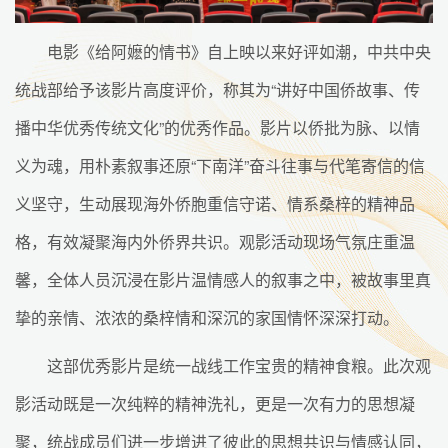
电影《给阿嬷的情书》自上映以来好评如潮，中共中央
统战部给予该影片高度评价，称其为“讲好中国侨故事、传
播中华优秀传统文化”的优秀作品。影片以侨批为脉、以情
义为魂，用朴素叙事还原“下南洋”奋斗往事与代笔寄信的信
义坚守，生动展现海外侨胞重信守诺、情系桑梓的精神品
格，有效凝聚海内外侨界共识。观影活动现场气氛庄重温
馨，全体人员沉浸在影片温情感人的叙事之中，被故事里真
挚的亲情、浓浓的桑梓情和深沉的家国情怀深深打动。
这部优秀影片是统一战线工作宝贵的精神食粮。此次观
影活动既是一次纯粹的精神洗礼，更是一次有力的思想凝
聚，统战成员们进一步增进了彼此的思想共识与情感认同，