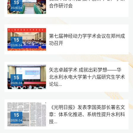
15
合作研讨会
2026.04
第七届神经动力学学术会议在郑州成
15
功召开
2026.04
矢志卓越学术 成就出彩梦想——华
北水利水电大学第十六届研究生学术
15
论坛...
2026.04
《光明日报》发表李国英部长署名文
章：体系化推进、系统性提升水利科
15
技...
2026.04