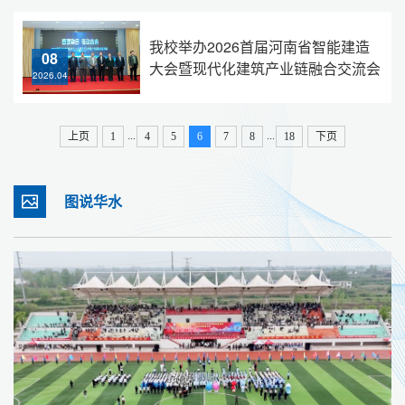
我校举办2026首届河南省智能建造
08
大会暨现代化建筑产业链融合交流会
2026.04
...
...
上页
1
4
5
6
7
8
18
下页
图说华水