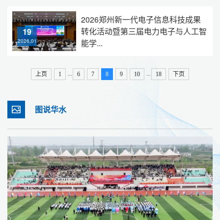
2026郑州新一代电子信息科技成果
转化活动暨第三届电力电子与人工智
19
能学...
2026.01
...
...
上页
1
6
7
8
9
10
18
下页
图说华水