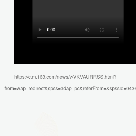
https://c.m.163.com/news/v/VKVAURRSS.html?
from=wap_redirect&spss=adap_pc&referFrom=&spssid=0