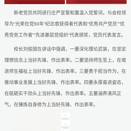
新老党员共同进行庄严宣誓和重温入党誓词，与会校领
导为“光荣在党50年”纪念章获得者代表和“优秀共产党员”“优
秀党务工作者”“先进基层党组织”代表颁奖，党员代表发言。
校长刘俊国在讲话中强调，一要深化理论武装，在坚定
理想信念上当好先锋、作出表率。二要坚持师生至上，在增
进师生福祉上当好先锋、作出表率。三要勇于担当作为，在
推动事业发展上当好先锋、作出表率。四要永葆奋进姿态，
在砥砺实干劲头上当好先锋、作出表率。五要涵养清风正
气，在锤炼自身修为上当好先锋、作出表率。