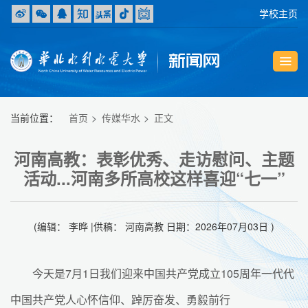
学校主页
当前位置：
首页
传媒华水
正文
河南高教：表彰优秀、走访慰问、主题
活动...河南多所高校这样喜迎“七一”
(编辑： 李晔 |供稿： 河南高教 日期：2026年07月03日 )
今天是7月1日我们迎来中国共产党成立105周年一代代
中国共产党人心怀信仰、踔厉奋发、勇毅前行