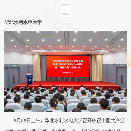
华北水利水电大学
6月26日上午，华北水利水电大学召开庆祝中国共产党