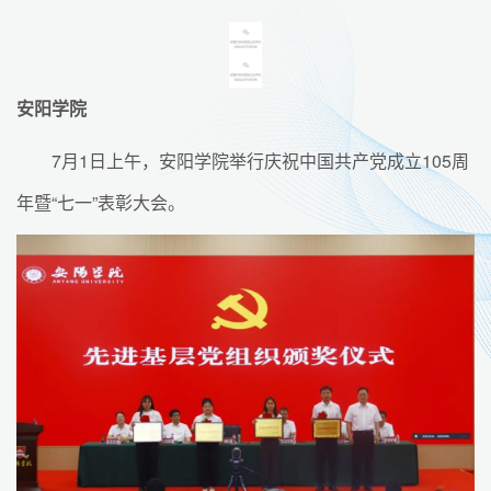
安阳学院
7月1日上午，安阳学院举行庆祝中国共产党成立105周
年暨“七一”表彰大会。