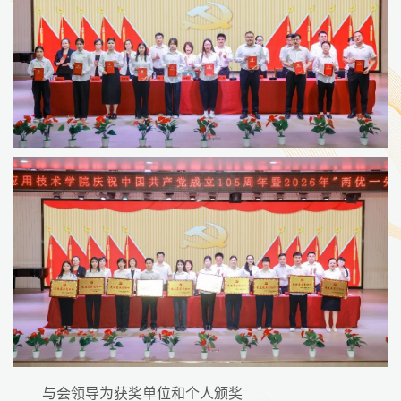
与会领导为获奖单位和个人颁奖