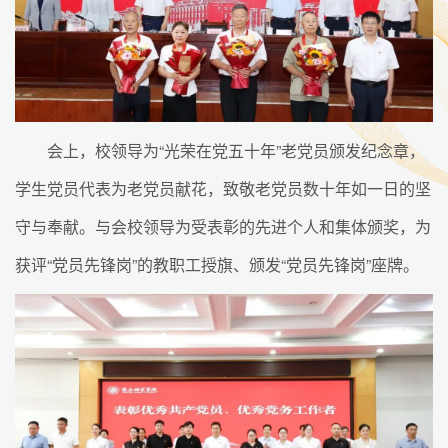
会上，校领导为“光荣在党五十年”老党员颁发纪念章，
学生党员代表为老党员献花，致敬老党员数十年如一日的坚
守与奉献。与会校领导为受表彰的先进个人和集体颁奖，为
获评“党员先锋岗”的教职工授旗、颁发“党员先锋岗”座牌。