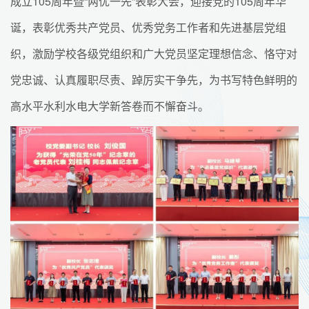
成立105周年暨“两优一先”表彰大会，迎接党的105周年华
诞，表彰优秀共产党员、优秀党务工作者和先进基层党组
织，激励学校各级党组织和广大党员坚定理想信念、恪守对
党忠诚、认真履职尽责、踔厉实干争先，为书写特色鲜明的
高水平水利水电大学新答卷而不懈奋斗。