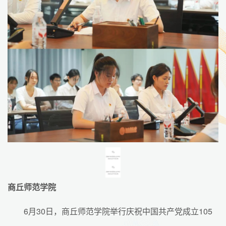
商丘师范学院
6月30日，商丘师范学院举行庆祝中国共产党成立105