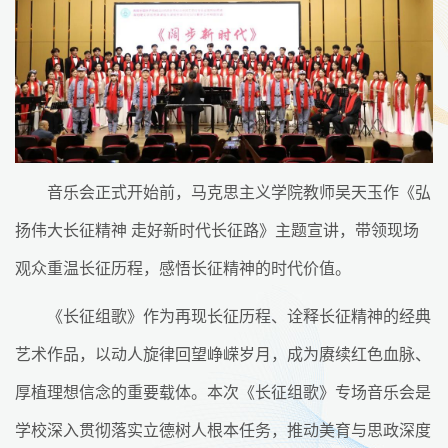
音乐会正式开始前，马克思主义学院教师吴天玉作《弘
扬伟大长征精神 走好新时代长征路》主题宣讲，带领现场
观众重温长征历程，感悟长征精神的时代价值。
《长征组歌》作为再现长征历程、诠释长征精神的经典
艺术作品，以动人旋律回望峥嵘岁月，成为赓续红色血脉、
厚植理想信念的重要载体。本次《长征组歌》专场音乐会是
学校深入贯彻落实立德树人根本任务，推动美育与思政深度