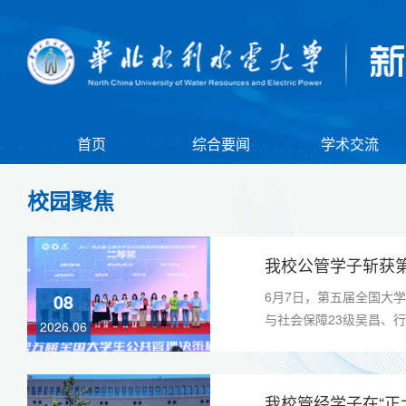
首页
综合要闻
学术交流
校园聚焦
我校公管学子斩获
6月7日，第五届全国大
08
与社会保障23级吴昌、行
2026.06
我校管经学子在“正