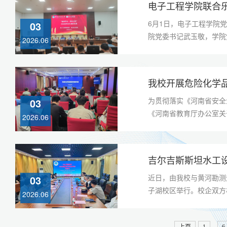
电子工程学院联合乐
6月1日，电子工程学院党
03
院党委书记武玉敬，学院
2026.06
我校开展危险化学
为贯彻落实《河南省安全
03
《河南省教育厅办公室关
2026.06
吉尔吉斯斯坦水工
近日，由我校与黄河勘测
03
子湖校区举行。校企双方
2026.06
...
上页
1
6