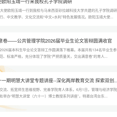
使欧阳玉靖一行来我校孔子学院调研
亚大使欧阳玉靖一行到我校与马来西亚砂拉越科技大学共建的孔子学院调
、中文教学、文化交流和“中文+水利”特色发展情况。欧阳玉靖大使...
意卷——公共管理学院2026届毕业生论文答辩圆满收官
院2026届本科生毕业论文答辩工作圆满落下帷幕。本届共有134名毕业生
、标准严格，充分体现了学院“严把质量关，交出满意卷”的育人...
一期明慧大讲堂专题讲座--深化两岸教育交流 探索双创..
交流、拓宽师生思维视野、完善学院育人体系，6月1日，管理与经济学
举办“明慧大讲堂（六十一）博士教授系列讲座”，特邀台湾台东...