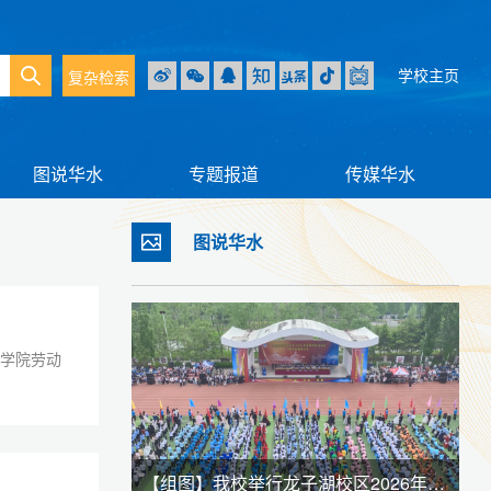
学校主页
复杂检索
图说华水
专题报道
传媒华水
图说华水
理学院劳动
雪 与君共赏
【组图】我校举行龙子湖校区2026年春季田径运动会暨全民健身大会