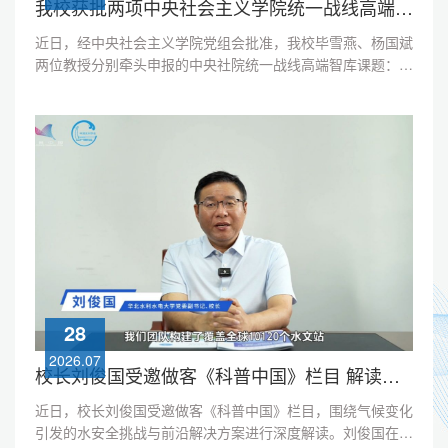
我校获批两项中央社会主义学院统一战线高端智库课题
近日，经中央社会主义学院党组会批准，我校毕雪燕、杨国斌
两位教授分别牵头申报的中央社院统一战线高端智库课题：
《“两个结合”与统一战线理论的溯源性研究》《以文化主体性
夯实新时代统一战线政治共识基础问题研究》成功获得立项。
两项课题紧扣新时代统一战线工作的核心命题，分别以“两个
结合”“文化主体性”为研究切入点，深入阐释两个结合”与统一
战线理论的溯源、文化认同与政治共识的内在关联，旨在为巩
固新时代统一战...
28
2026.07
校长刘俊国受邀做客《科普中国》栏目 解读气候变化引发的水安全挑战与前沿解决方案
近日，校长刘俊国受邀做客《科普中国》栏目，围绕气候变化
引发的水安全挑战与前沿解决方案进行深度解读。刘俊国在访