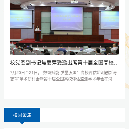
展深度交流。我校副校长赵军应邀出席会议并作主题报告。赵
军以《数智赋能智慧课...
校党委副书记焦爱萍受邀出席第十届全国高校评估监测学术年会并作大会发言
7月20日至21日，“数智赋能·质量强国：高校评估监测创新与
变革”学术研讨会暨第十届全国高校评估监测学术年会在河西
学院举办。中国高等教育学会第六届理事会会长瞿振元，全国
高校质量监测研究会名誉会长王战军、张淑林及中国人民大
学、中国科学技术大学、天津大学等全国60余所高校专家学
者出席会议，共同探讨世界一流大学建设、拔尖创新人才培
育、高校质量评估监测等议题。我校党委副书记焦爱萍受邀出
校园聚焦
席会议并作大会发言。焦爱...