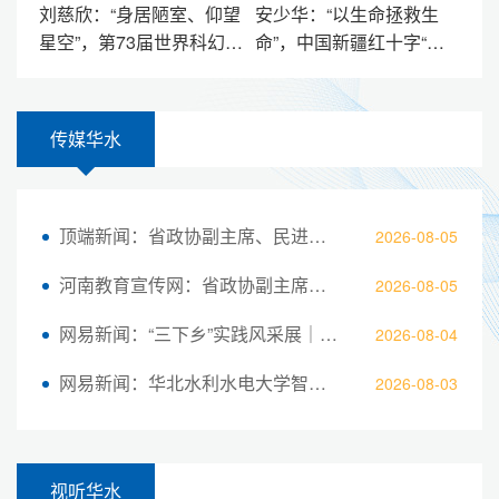
刘慈欣：“身居陋室、仰望
安少华：“以生命拯救生
星空”，第73届世界科幻文
命”，中国新疆红十字“蓝
学最高奖——“雨果奖”获
天救援队”队长，华水登上
得者
珠峰第一人
传媒华水
顶端新闻：省政协副主席、民进河南省委会主委张震宇到华北水利水电大学调研座谈
2026-08-05
河南教育宣传网：省政协副主席、民进河南省委会主委张震宇到华北水利水电大学开展主题教育暨调研座谈
2026-08-05
网易新闻：“三下乡”实践风采展｜华北水利水电大学“青衿筑梦”实践队：多元特色课堂绘就乡村少年夏日星光
2026-08-04
网易新闻：华北水利水电大学智川书院：携一缕晨曦，赴一场童约
2026-08-03
视听华水