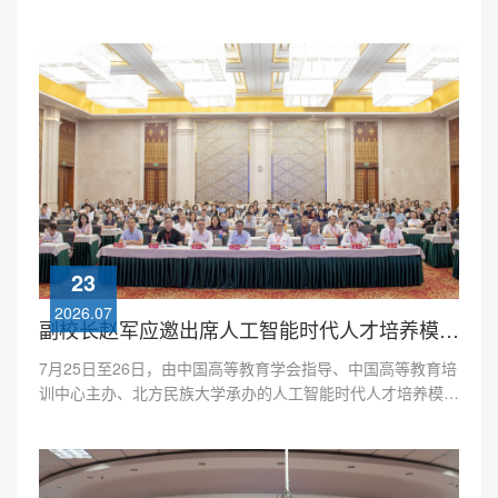
谈中指出，当前我国正加快推进国家水网建设。水循环规律不
清、水资源短缺诊断不准、水生态修复易反弹三大难题，正成
为国家水网建设的关键瓶颈。破局之道，在于建立一套“诊、
治、养”三位一体的水系统治理新体系。针对水循环规律认知
不足的问题，刘俊国团队历时十余年，构建了覆盖全球10120
个水文站、跨度达50年...
23
2026.07
副校长赵军应邀出席人工智能时代人才培养模式改革研讨会并作主题报告
7月25日至26日，由中国高等教育学会指导、中国高等教育培
训中心主办、北方民族大学承办的人工智能时代人才培养模式
改革研讨会在宁夏银川召开。本次研讨会紧扣数智时代高等教
育改革发展核心命题，来自全国近百所高校的专家学者围绕人
工智能时代拔尖创新人才培养实践、数智化视域下课程设计与
教学创新、产教深度融合驱动实践育人体系改革提质等方向开