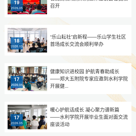
19
召开
2026.05
“乐山耘社”启新程——乐山学生社区
18
首场成长交流会顺利举办
2026.05
健康知识进校园 护航青春助成长
——郑大五附院专家应邀到水利学院
17
开展健...
2026.05
暖心护航话成长 凝心聚力谱新篇
——水利学院开展毕业生面对面交流
17
座谈活动
2026.05