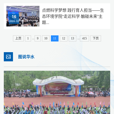
点燃科学梦想 践行育人担当——生
态环境学院“走近科学·触碰未来”主
16
题...
2026.05
...
...
上页
1
9
10
11
12
13
415
下页
图说华水