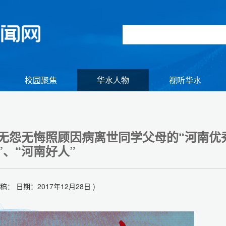
校园聚焦
华水人物
视听华水
无怨无悔照顾因病离世同学父母的“河南优
”、“河南好人”
供稿： 日期：2017年12月28日 )
组图】2026年初冬逢雪 与君共赏