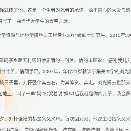
你就成了他。这是一个生者对死者的承诺，源于内心的大爱与道
谱写了一曲当代大学生的青春之歌。
大学资源与环境学院地质工程专业2011级硕士研究生。2015年3
滑县慈周寨乡慈五村农妇徐素菊的一封信，信的末尾说：“感谢我儿
甘共苦，情同手足。2007年，年仅21岁就读于集美大学的刘光
段日子里，刘怀强伴其左右，为其筹资、奔走。刘光辉去世那天
地上，叫了一声“妈!”他哭着说“妈!以后我就是你的儿子，我会照
夕，刘怀强陪的都是义父义母。每次回到家，他都主动给义父义
义母生病期间，刘怀强给她做饭、洗衣服、洗脸洗脚、背她上厕所。