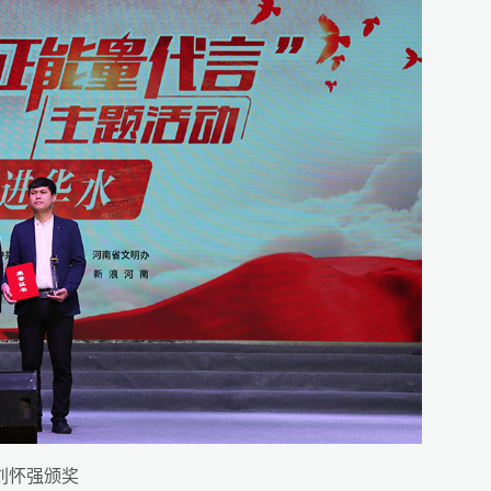
刘怀强颁奖