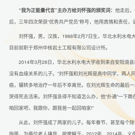
“我为正能量代言”主办方给刘怀强的颁奖词：
他走后，
后，三年四次荣获“优秀共产党员”称号，他用真情和责任，
刘怀强，男，汉族，1988年2月7日生，华北水利水电
目前就职于郑州中核岩土工程有限公司设计所。
2014年3月28日，华北水利水电大学收到来自安阳
没有血缘关系的儿子。”刘怀强和刘光辉是高中同学，两人同
癌，辗转多地治疗一年后不幸离世。在刘光辉生命的最后一
哭得死去活来。刘怀强急得不知道怎么办，他“扑通”一下跪在
咱回家吧，我跟你，跟我爸一起回咱家!”
从此，刘怀强成了两家的儿子。每年春节、甚至每个除
指甲，为两位老人捶背、按摩解乏。2012年、2014年，