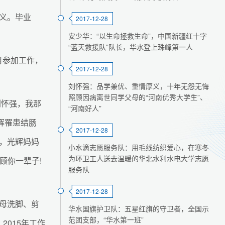
义。毕业
2017-12-28
安少华：“以生命拯救生命”，中国新疆红十字
“蓝天救援队”队长，华水登上珠峰第一人
月参加工作，
2017-12-28
刘怀强：品学兼优、重情厚义，十年无怨无悔
照顾因病离世同学父母的“河南优秀大学生”、
刘怀强，我那
“河南好人”
辉罹患结肠
2017-12-28
，光辉妈妈
小水滴志愿服务队：用毛线纺织爱心，在寒冬
为环卫工人送去温暖的华北水利水电大学志愿
顾你一辈子!
服务队
2017-12-28
母洗脚、剪
华水国旗护卫队：五星红旗的守卫者，全国示
范团支部，“华水第一班”
2015年工作