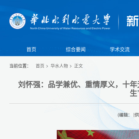
首页
综合要闻
学术交流
当前位置：
首页
华水人物
正文
刘怀强：品学兼优、重情厚义，十年
生
(编辑： |
【组图】我校举行江淮校区2026年春季田径运动会暨全民健身大会
【