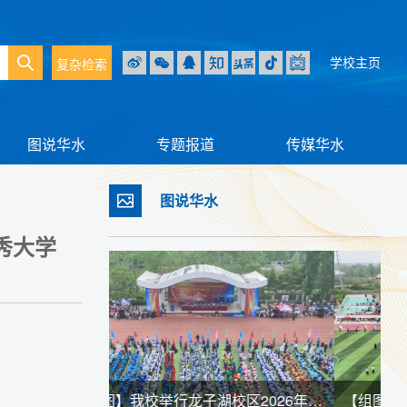
学校主页
复杂检索
图说华水
专题报道
传媒华水
图说华水
秀大学
【组图】我校举行龙子湖校区2026年春季田径运动会暨全民健身大会
【组图】我校举行江淮校区2026年春季田径运动会暨全民健身大会
【